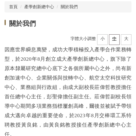
首頁
產學創新總中心
關於我們
產學創新總中心
關於我們
所屬研究中心
字體大小調整
小
中
大
因應世界瞬息萬變，成功大學積極投入產學合作業務轉
企業共研中心
型，於2020年8月創立成大產學創新總中心，旗下除了
原本隸屬研究總中心底下之各個所屬中心之外，尚有新
研發技術推薦
創加速中心、企業關係與技轉中心、航空太空科技研究
中心、業務組與行政組，由成大副校長莊偉哲教授擔任
計畫申辦
首任總中心主任，彭聖偉擔任副主任
。
莊偉哲副校長領
導中心期間多項業務指標屢創高峰，爾後並被賦予帶領
加速器
成大邁向卓越的重要使命，於
2023
年
8
月交棒環工系特
聘教授黃良銘，由黃良銘教授接任產學創新總中心主
數位課程
任。