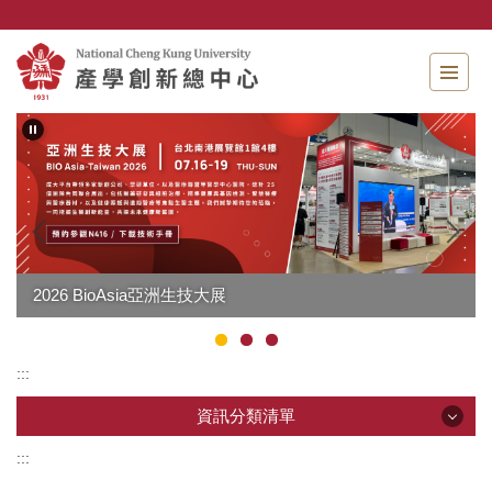
跳
到
主
要
內
容
區
2026 BioAsia亞洲生技大展
:::
資訊分類清單
:::
資訊分類清單