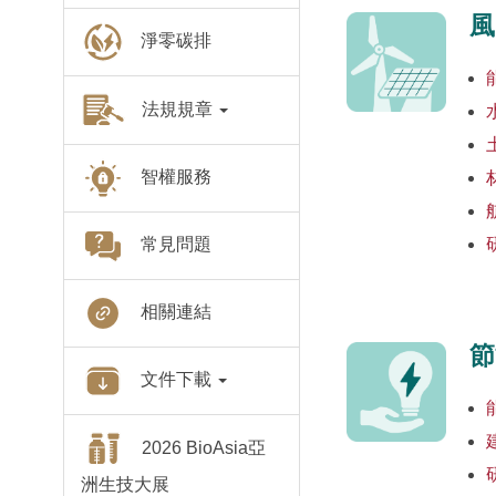
風
淨零碳排
法規規章
智權服務
常見問題
相關連結
節
文件下載
2026 BioAsia亞
洲生技大展