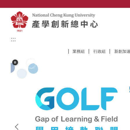
跳
到
主
要
內
容
:::
區
業務組
行政組
新創加