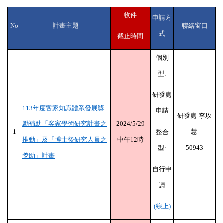
收件
申請方
No
計畫主題
聯絡窗口
式
截止時間
個別
型
:
研發處
113
年度客家知識體系發展獎
申請
研發處
李玫
勵補助「客家學術研究計畫之
2024/5/29
1
慧
整合
推動」及「博士後研究人員之
中午
12
時
50943
型
:
獎助」計畫
自行申
請
(
線上
)