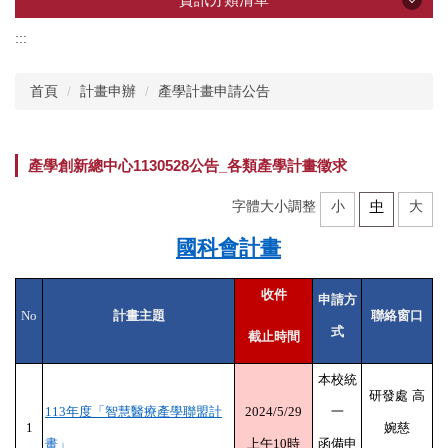
:::
資訊分類清單
首頁
計畫申辦
產學計畫申請公告
產學創新總中心
產學創新總中心1130528公告_各類產學計畫徵求
所屬研究中心
字體大小調整
小
中
大
企業共研中心
國科會計畫
收件
研發技術推薦
申請方
No
計畫主題
聯絡窗口
式
截止時間
計畫申辦
本校統
研發處
高
113
年度「智慧醫療產學聯盟計
2024/5/29
一
加速器
1
婉慈
畫」
上午
10
時
函備申