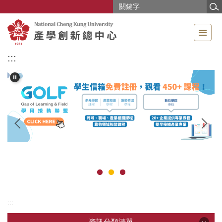
跳
到
主
要
內
:::
容
區
:::
資訊分類清單