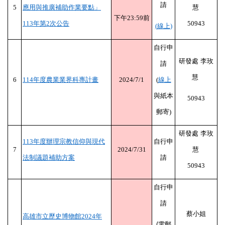
請
5
應用與推廣補助作業要點」
慧
下午
23:59
前
113
年第
2
次公告
50943
(
線上
)
自行申
研發處
李玫
請
慧
6
114
年度農業業界科專計畫
2024/7/1
(
線上
與紙本
50943
郵寄
)
研發處
李玫
113
年度辦理宗教信仰與現代
自行申
7
2024/7/31
慧
法制議題補助方案
請
50943
自行申
請
蔡小姐
高雄市立歷史博物館
2024
年
(
電郵