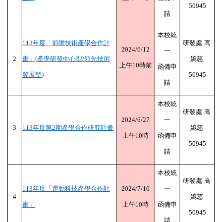
50945
請
數位課程
本校統
113
年度「前瞻技術產學合作計
研發處
高
醫療聯盟
2024/6/12
一
2
畫」
(
產學研發中心型
/
領先技術
婉慈
上午
10
時前
函備申
發展型
)
50945
永續專區
請
本校統
淨零碳排
研發處
高
2024/6/27
一
3
113
年度第
2
期產學合作研究計畫
婉慈
上午
10
時
函備申
法規規章
50945
請
智權服務
本校統
研發處
高
113
年度「運動科技產學合作計
2024/7/10
一
4
婉慈
常見問題
畫」
上午
10
時
函備申
50945
請