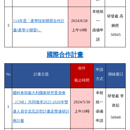
相關連結
本校統
研發處
高
114
年度「產學技術聯盟合作計
2024/8/28
一
文件下載
5
婉慈
畫
(
產學小聯盟
)
」
上午
10
時
函備申
50945
請
2026 BioAsia亞洲生技大展
國際合作計畫
收件
申請
No
計畫主題
聯絡窗口
方式
截止時間
國科會與義大利國家研究委員會
本校
研發處
李
（
CNR
）共同徵求
2025-2026
年雙
2024/5/30
統一
政起
1
邊人員交流互訪型計畫及雙邊研討
上午
10
時
函備
50949
會計畫
申請