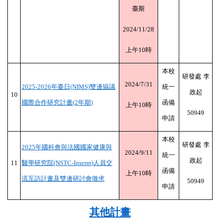
臺斯
2024/11/28
上午
10
時
本校
研發處
李
2024/7/31
2025-2026
年臺日
(NIMS)
雙邊協議
統一
政起
10
國際合作研究計畫
(2
年期
)
函備
上午
10
時
50949
申請
本校
研發處
李
2025
年國科會與法國國家健康與
2024/9/11
統一
政起
11
醫學研究院
(NSTC-Inserm)
人員交
函備
上午
10
時
流互訪計畫及雙邊研討會徵求
50949
申請
其他計畫