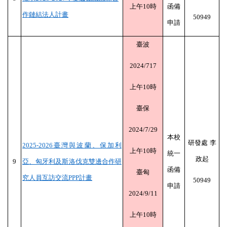
上午
10
時
函備
作鏈結法人計畫
50949
申請
臺波
2024/717
上午
10
時
臺保
2024/7/29
本校
研發處
李
2025-2026
臺灣與波蘭、保加利
上午
10
時
統一
政起
9
亞、匈牙利及斯洛伐克雙邊合作研
函備
臺匈
究人員互訪交流
PPP
計畫
50949
申請
2024/9/11
上午
10
時