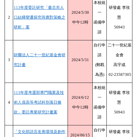
本校統
113
年度委託研究「臺北市人
研發處
李玫
2024/5/30
一
2
口結構變遷探究與應對策略之
慧
中午
12
時
函備申
研析」案
50943
請
自行申
二十一世紀基
財團法人二十一世紀基金會研
請
金會
3
2024/5/31
究計畫
(
郵戳
高宇成
為憑
)
02-23587305
本校統
113
年度考選部專門職業及技
研發處
李玫
2024/6/12
一
4
術人員高等考試科別落日條
慧
中午
12
時
函備申
款」委託專業研究計畫案
50943
請
自行申
「文化部語言友善環境及創作
研發處
李玫
2024/06/15