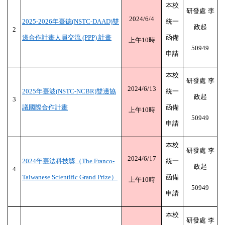
本校
研發處
李
2024/6/4
2025-2026
年臺德
(NSTC-DAAD)
雙
統一
政起
2
邊合作計畫人員交流
(PPP)
計畫
函備
上午
10
時
50949
申請
本校
研發處
李
2024/6/13
2025
年臺波
(NSTC-NCBR)
雙邊協
統一
政起
3
議國際合作計畫
函備
上午
10
時
50949
申請
本校
研發處
李
2024/6/17
2024
年臺法科技獎（
The Franco-
統一
政起
4
Taiwanese Scientific Grand Prize
）
函備
上午
10
時
50949
申請
本校
研發處
李