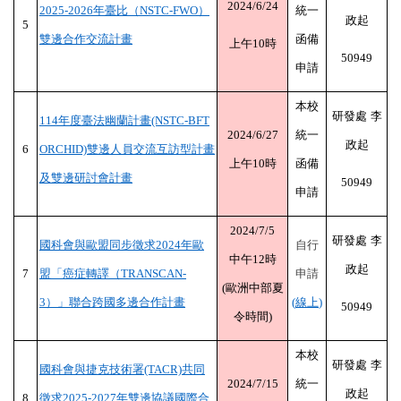
2024/6/24
2025-2026
年臺比（
NSTC-FWO
）
統一
政起
5
雙邊合作交流計畫
函備
上午
10
時
50949
申請
本校
研發處
李
114
年度臺法幽蘭計畫
(NSTC-BFT
2024/6/27
統一
政起
6
ORCHID)
雙邊人員交流互訪型計畫
上午
10
時
函備
及雙邊研討會計畫
50949
申請
2024/7/5
研發處
李
國科會與歐盟同步徵求
2024
年歐
自行
中午
12
時
政起
7
盟「癌症轉譯（
TRANSCAN-
申請
(
歐洲中部夏
3
）」聯合跨國多邊合作計畫
(
線上
)
50949
令時間
)
本校
研發處
李
國科會與捷克技術署
(TACR)
共同
2024/7/15
統一
政起
8
徵求
2025-2027
年雙邊協議國際合