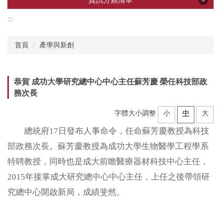
:::
資訊分類清單
首頁
產學與新創
產學創新總中心
恭賀 成功大學研究總中心中心主任蘇芳慶 榮任科技部政
所屬研究中心
務次長
字體大小調整
小
中
大
企業共研中心
總統府17日發布人事命令，任命蘇芳慶教授為科技
部政務次長。蘇芳慶教授為成功大學生物醫學工程學系
研發技術推薦
特聘教授，同時也是成大前瞻醫療器材科技中心主任，
2015年接掌成大研究總中心中心主任，上任之後帶領研
計畫申辦
究總中心開啟新局，成績斐然。
加速器