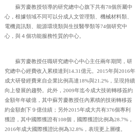
蘇芳慶教授領導的研究總中心旗下共有78個所屬中
數位課程
心，根據領域不同可以分成人文管理類、機械材料類、
電機資訊類、能源環境類與生技醫學類等74個研究中
醫療聯盟
心，與４個功能服務性質的中心。
永續專區
蘇芳慶教授任職研究總中心中心主任兩年期間，研
淨零碳排
究總中心經費收入累積達到14.31億元。2015年與2016年
成大研發經費來自企業比例高達18%與21.2%，呈現持續
法規規章
向上發展的趨勢。此外，2009年迄今成大技術轉移簽約
金額年年破億，其中蘇芳慶教授任內累積的技術轉移簽
智權服務
約金額創下９億佳績；另外2015年成大共有376個專利
獲證，其中國際獲證有108個，國際獲證比例為28.7%，
常見問題
2016年成大國際獲證比例為32.8%，表現更上層樓。