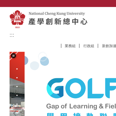
跳
到
主
要
內
容
:::
區
業務組
行政組
新創加