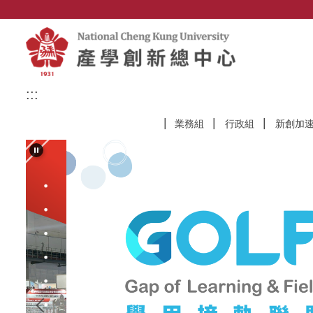
跳
到
主
要
內
容
:::
區
業務組
行政組
新創加