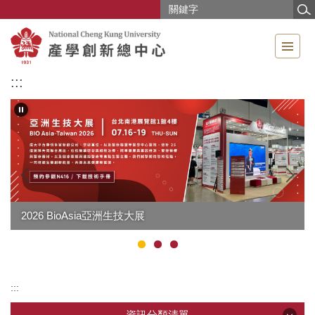
跳
到
主
要
內
:::
容
區
2026 BioAsia亞洲生技大展
:::
資訊分類清單