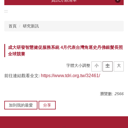
:::
資訊分類清單
首頁
研究新訊
產學創新總中心
成大研發智慧健促服務系統 4月代表台灣角逐史丹佛銀髮長照
所屬研究中心
全球競賽
字體大小調整
小
中
大
企業共研中心
前往連結觀看全文:
https://www.tdri.org.tw/32461/
研發技術推薦
瀏覽數:
2566
計畫申辦
加到我的最愛
分享
加速器
:::