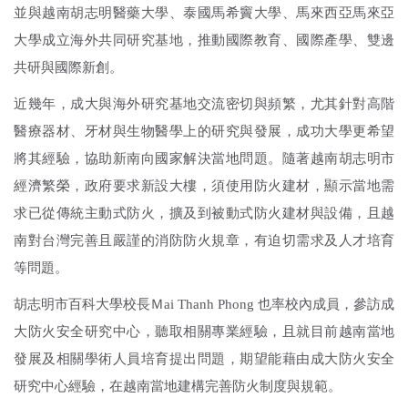
並與越南胡志明醫藥大學、泰國馬希竇大學、馬來西亞馬來亞
數位課程
大學成立海外共同研究基地，推動國際教育、國際產學、雙邊
共研與國際新創。
醫療聯盟
近幾年，成大與海外研究基地交流密切與頻繁，尤其針對高階
醫療器材、牙材與生物醫學上的研究與發展，成功大學更希望
永續專區
將其經驗，協助新南向國家解決當地問題。隨著越南胡志明市
經濟繁榮，政府要求新設大樓，須使用防火建材，顯示當地需
淨零碳排
求已從傳統主動式防火，擴及到被動式防火建材與設備，且越
南對台灣完善且嚴謹的消防防火規章，有迫切需求及人才培育
法規規章
等問題。
胡志明市百科大學校長Ｍai Thanh Phong 也率校內成員，參訪成
智權服務
大防火安全研究中心，聽取相關專業經驗，且就目前越南當地
發展及相關學術人員培育提出問題，期望能藉由成大防火安全
常見問題
研究中心經驗，在越南當地建構完善防火制度與規範。