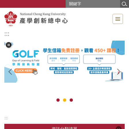
跳
到
主
要
內
:::
容
區
:::
資訊分類清單