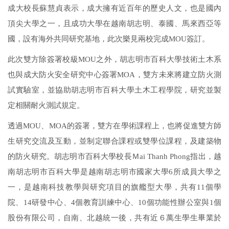
相關連結
成大校長蘇慧貞表示，成大擁有近百年的歷史人文，也是國內
頂尖大學之一，且成功大學在越南胡志明、泰國、馬來西亞等
國，設有海外共同研究基地，此次樂見兩校完成MOU簽訂。
文件下載
此次雙方除簽署校級MOU之外，胡志明市百科大學技術土木系
2026 BioAsia亞洲生技大展
也與成大防火安全研究中心簽署MOA，雙方未來將建立防火測
試實驗室，並協助胡志明市百科大學土木工程學院，研究並製
定相關耐火測試規定。
透過MOU、MOA的簽署，雙方在學術課程上，也將促進雙方師
生研究交流及互動，並制定聯合課程或雙學位課程，及建築物
的防火研究。胡志明市百科大學校長Ｍai Thanh Phong指出，越
南胡志明市百科大學是越南胡志明市國家大學6所成員大學之
一，是越南科技教學與研究項目的旗艦型大學，共有11個學
院、14研發中心、4個教育訓練中心、10個功能性辦公室與1個
股份有限公司，自南、北越統一後，共有近６萬生學生畢業於