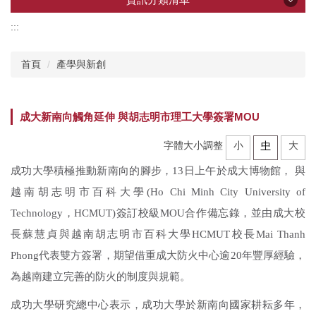
:::
資訊分類清單
首頁
產學與新創
產學創新總中心
成大新南向觸角延伸 與胡志明市理工大學簽署MOU
所屬研究中心
字體大小調整
小
中
大
企業共研中心
成功大學積極推動新南向的腳步，13日上午於成大博物館， 與
越南胡志明市百科大學(Ho Chi Minh City University of
研發技術推薦
Technology，HCMUT)簽訂校級MOU合作備忘錄，並由成大校
長蘇慧貞與越南胡志明市百科大學HCMUT校長Mai Thanh
計畫申辦
Phong代表雙方簽署，期望借重成大防火中心逾20年豐厚經驗，
為越南建立完善的防火的制度與規範。
加速器
成功大學研究總中心表示，成功大學於新南向國家耕耘多年，