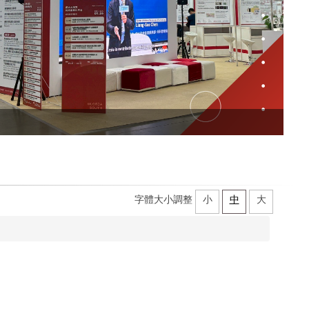
字體大小調整
小
中
大