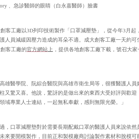
Factory 、急診醫師的眼睛（白永嘉醫師）臉書
actory創客工廠以3D列印技術製作「口罩減壓墊」，從今年3月
護人員減緩因壓力造成的耳朵不適。成大創客工廠一天約可生
官方網站
ory創客工廠的
上
，提供各地創客工廠下載，號召大家
雄醫學院、阮綜合醫院與高雄市衛生局等，很獲醫護人員好評。對
柱又驚又喜。他說，驚訝的是做出來的東西大受好評與歡迎
領域專業人士連結，一起無私奉獻，感到無限光榮。」
過，口罩減壓墊對於需要長期配戴口罩的醫護人員來說依然
未來要開模製作，目前正和製模廠商討論製作素材和脫模可