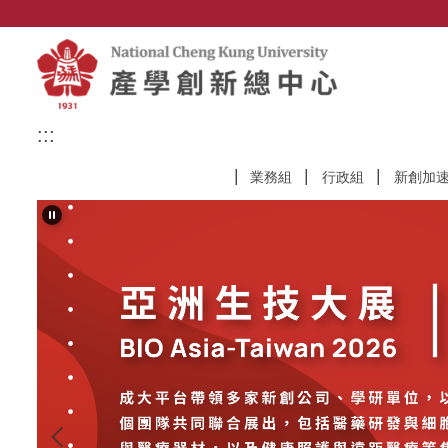
跳
到
主
要
內
容
:::
區
業務組
行政組
新創加