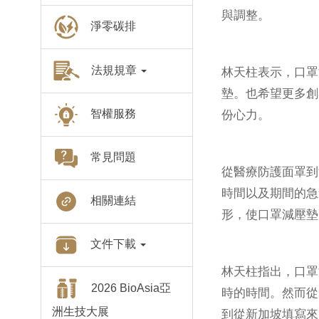
與調整。
淨零碳排
法規規章
林天柱表示，口罩
墊。也希望更多創
智權服務
份心力。
常見問題
從醫療防護面罩到酒
時間以及期間的急
相關連結
形，使口罩減壓墊
文件下載
林天柱指出，口罩
2026 BioAsia亞
時的時間。然而從
洲生技大展
到從新加坡填寫來