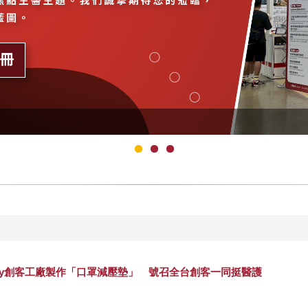
actory創客工廠製作「口罩減壓墊」 號召全台創客一同挺醫護