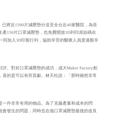
起，已將近1500片減壓墊分送至全台近40家醫院，為長
產150片口罩減壓墊，也免費開放3D列印原始碼在
一同加入3D印製行列，協助辛苦的醫療人員度過艱辛
於口罩減壓墊的成功，成大Maker Factory創
，喜的是可以有所貢獻。林天柱說：「那時雖然非常
是一件非常有用的物品。為了克服產量和成本的問
能會發生的問題，同時也在做口罩減壓墊最後的改良