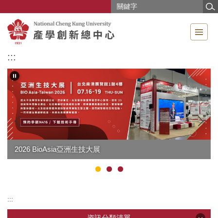
跳
到
主
要
內
:::
容
區
2026 BioAsia亞洲生技大展
:::
資訊分類清單