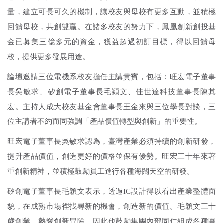
量，建立可長可久的機制，讓校友與母校有更多互動，並積極
數位課程
回饋母校，共創雙贏。在諸多校友的努力下，鳳凰創新創投基
金已募集三億多元的資金，獲益超過初訂目標，得以回饋母
醫療聯盟
校，提供更多發展用途。
論壇邀請三位電機系校友擔任主講貴賓，包括：旺宏電子董事
永續專區
長吳敏求、矽創電子董事長毛穎文、佳世達科技董事長陳其
宏。主持人成大校友基金會董事長王金來與三位學長對談，三
淨零碳排
位主講者不約而同強調「產品價值轉型與創新」的重要性。
法規規章
旺宏電子董事長吳敏求認為，臺灣產業必須持續的創新研發，
提升產品價值，創造更好的價格並保有優勢。旺宏三十年來著
智權服務
重創新精神，並積極鼓勵員工進行各種海闊天空的研發。
矽創電子董事長毛穎文表示，透過IC設計得以看出產業整體面
常見問題
貌，在成熟市場裡找尋新的機會，創造新的價值。毛穎文三十
歲創業、熱愛創新冒險，因此他鼓勵集團內部同仁組成各種團