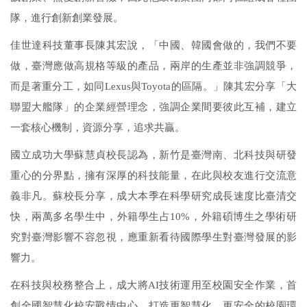
相關連結
隊，進行創新創業發展。
佳世達科技董事長陳其宏說，「中國、韓國會做的，我們不要
文件下載
做，臺灣應做高規格等級的產品，兩岸的生產並非強調競爭，
而是著重分工，如同Lexus與Toyota的區隔。」陳其宏分享「大
2026 BioAsia亞洲生技大展
聯盟大艦隊」的企業經營理念，強調企業間要彼此互補，建立
一套核心機制，資源分享，追求共贏。
國立成功大學蘇慧貞校長認為，新竹是臺灣南、北科技與研發
重心的分界點，擁有深厚的科技能量，在此與校友進行交流意
義非凡。蘇校長分享，成大本季在科學研究成長速度比臺清交
快，兩萬多名學生中，外籍學生占10%，外籍碩博生之學術研
究對臺灣影響不容忽視，應重新看待國際學生對臺灣發展的影
響力。
在科技與校務整合上，成大將AI技術運用至校園安全作業，首
創全國智慧化校安戰情中心，打造更智慧化、更安全的校園環