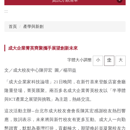
:::
資訊分類清單
首頁
產學與新創
產學創新總中心
成大企業菁英齊聚攜手展望創新未來
所屬研究中心
字體大小調整
小
中
大
企業共研中心
文／成大校友中心陳羿宏 圖／楊羽益
「成大企業家科技論壇」21日晚間，在新竹喜來登飯店宴會廳
研發技術推薦
隆重登場，菁英匯聚。兩百多名成大企業菁英校友以「半導體
與ICT產業之展望與挑戰」為主題，熱絡交流。
計畫申辦
這次活動主辦--台北市成大校友會會長陳其宏感謝校友熱烈響
應，致詞表示，未來將與新竹校友有更多互動。成大人一向勤
加速器
懇踏實，默默為臺灣打拚，貢獻極大，期望喚起並凝聚校友力