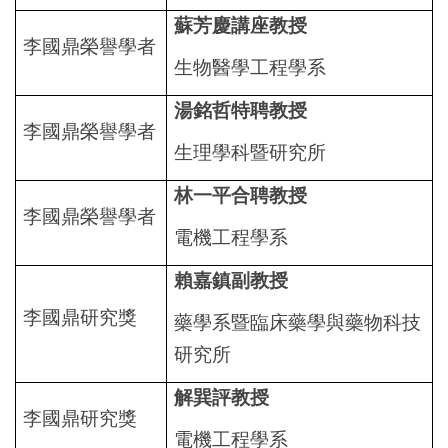
蘇芳慶講座教授
醫療聯盟
李國鼎榮譽學者
生物醫學工程學系
永續專區
湯銘哲特聘教授
李國鼎榮譽學者
淨零碳排
生理學科暨研究所
林一平合聘教授
法規規章
李國鼎榮譽學者
電機工程學系
智權服務
賴嘉鎮副教授
李國鼎研究獎
藥學系暨臨床藥學與藥物科技
常見問題
研究所
相關連結
解巽評教授
李國鼎研究獎
電機工程學系