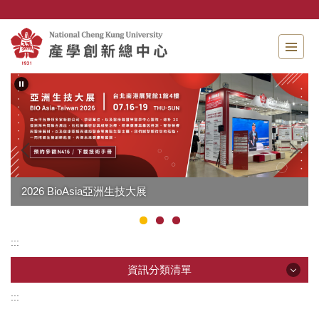
跳
到
主
要
內
容
區
技大展
:::
資訊分類清單
:::
資訊分類清單