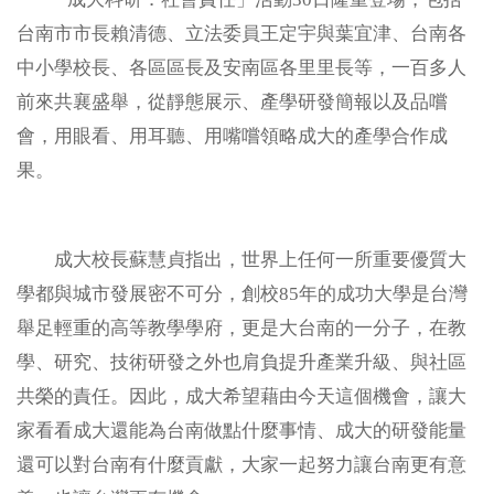
台南市市長賴清德、立法委員王定宇與葉宜津、台南各
數位課程
中小學校長、各區區長及安南區各里里長等，一百多人
前來共襄盛舉，從靜態展示、產學研發簡報以及品嚐
醫療聯盟
會，用眼看、用耳聽、用嘴嚐領略成大的產學合作成
果。
永續專區
淨零碳排
成大校長蘇慧貞指出，世界上任何一所重要優質大
學都與城市發展密不可分，創校85年的成功大學是台灣
法規規章
舉足輕重的高等教學學府，更是大台南的一分子，在教
學、研究、技術研發之外也肩負提升產業升級、與社區
智權服務
共榮的責任。因此，成大希望藉由今天這個機會，讓大
家看看成大還能為台南做點什麼事情、成大的研發能量
常見問題
還可以對台南有什麼貢獻，大家一起努力讓台南更有意