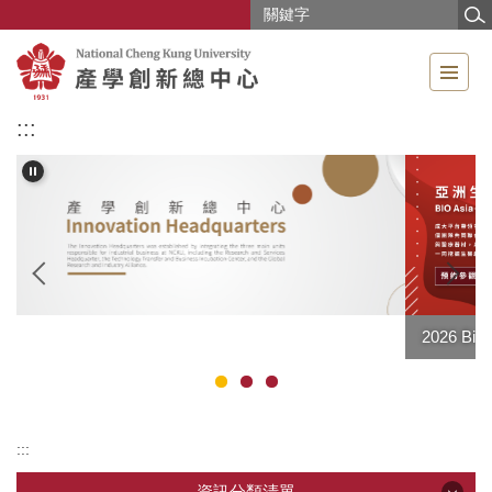
跳
到
主
要
內
:::
容
區
2026 BioAsia亞洲生技大展
:::
資訊分類清單