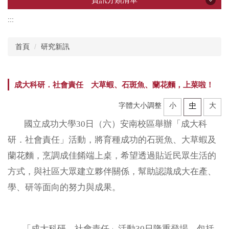
:::
資訊分類清單
首頁
研究新訊
產學創新總中心
成大科研．社會責任 大草蝦、石斑魚、蘭花麵，上菜啦！
所屬研究中心
字體大小調整
小
中
大
企業共研中心
國立成功大學30日（六）安南校區舉辦「成大科
研．社會責任」活動，將育種成功的石斑魚、大草蝦及
研發技術推薦
蘭花麵，烹調成佳餚端上桌，希望透過貼近民眾生活的
方式，與社區大眾建立夥伴關係，幫助認識成大在產、
計畫申辦
學、研等面向的努力與成果。
加速器
「成大科研．社會責任」活動30日隆重登場，包括