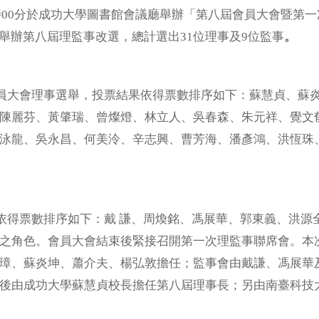
13時00分於成功大學圖書館會議廳舉辦「第八屆會員大會暨第一
同時舉辦第八屆理監事改選，總計選出31位理事及9位監事
。
大會理事選舉，投票結果依得票數排序如下：蘇慧貞、蘇炎
陳麗芬、黃肇瑞、曾燦燈、林立人、吳春森、朱元祥、覺文
泳龍、吳永昌、何美泠、辛志興、曹芳海、潘彥鴻、洪恆珠、
票數排序如下：戴 謙、周煥銘、馮展華、郭東義、洪源全
之角色。會員大會結束後緊接召開第一次理監事聯席會。本
璋、蘇炎坤、蕭介夫、楊弘敦擔任；監事會由戴謙、馮展華
後由成功大學蘇慧貞校長擔任第八屆理事長；另由南臺科技