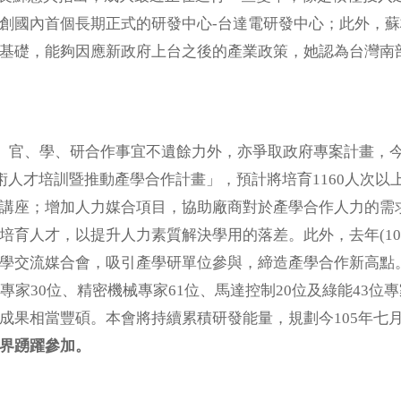
創國內首個長期正式的研發中心-台達電研發中心；此外，
基礎，能夠因應新政府上台之後的產業政策，她認為台灣南
、學、研合作事宜不遺餘力外，亦爭取政府專案計畫，今(1
技術人才培訓暨推動產學合作計畫」，預計將培育1160人次
講座；增加人力媒合項目，協助廠商對於產學合作人力的需
培育人才，以提升人力素質解決學用的落差。此外，去年(10
學交流媒合會，吸引產學研單位參與，締造產學合作新高點
專家30位、精密機械專家61位、馬達控制20位及綠能43位
成果相當豐碩。本會將持續累積研發能量，規劃今105年七
各界踴躍參加。