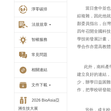
當日會中並也邀
淨零碳排
綜複雜，因此他就
顏委員指出，台灣
法規規章
四年召開全國科技
學技術發展計畫，
智權服務
學合作亦需高教體
常見問題
此外，南科產學
相關連結
建立良好的連結，
少，辦學日益困難
文件下載
作，把學校研發能
2026 BioAsia亞
洲生技大展
另外，成大校長