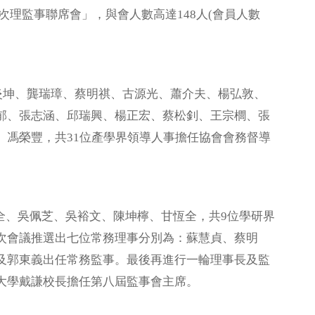
次理監事聯席會」，與會人數高達148人(會員人數
坤、龔瑞璋、蔡明祺、古源光、蕭介夫、楊弘敦、
郁、張志涵、邱瑞興、楊正宏、蔡松釗、王宗櫚、張
馮榮豐，共31位產學界領導人事擔任協會會務督導
、吳佩芝、吳裕文、陳坤檸、甘恆全，共9位學研界
次會議推選出七位常務理事分別為：蘇慧貞、蔡明
及郭東義出任常務監事。最後再進行一輪理事長及監
大學戴謙校長擔任第八屆監事會主席。