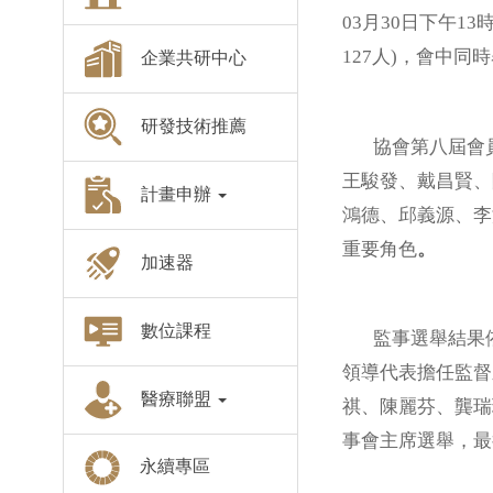
03月30日下午
127人)，會中
企業共研中心
研發技術推薦
協會第八屆會員
王駿發、戴昌賢、
計畫申辦
鴻德、邱義源、李
重要角色
。
加速器
數位課程
監事選舉結果依得
領導代表擔任監督
醫療聯盟
祺、陳麗芬、龔瑞
事會主席選舉，最
永續專區