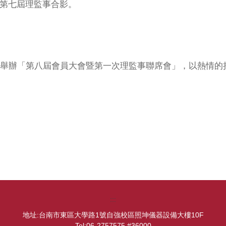
第七屆理監事合影。
日舉辦「第八屆會員大會暨第一次理監事聯席會」，以熱情的
:::
地址:台南市東區大學路1號自強校區照坤儀器設備大樓10F
Tel:06-2757575 #36000