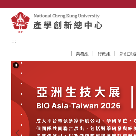
跳
到
主
要
內
容
:::
區
業務組
行政組
新創加