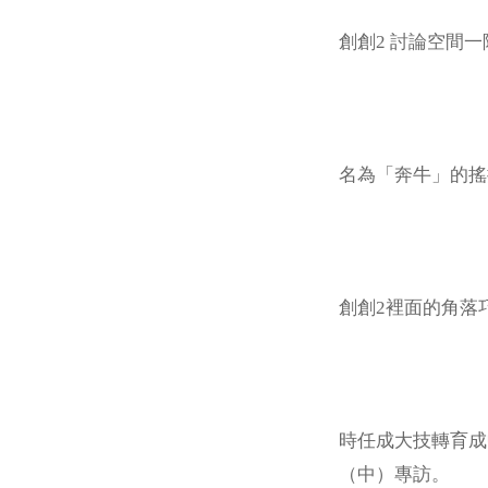
創創2 討論空間一
名為「奔牛」的搖
創創2裡面的角落
時任成大技轉育成
（中）專訪。