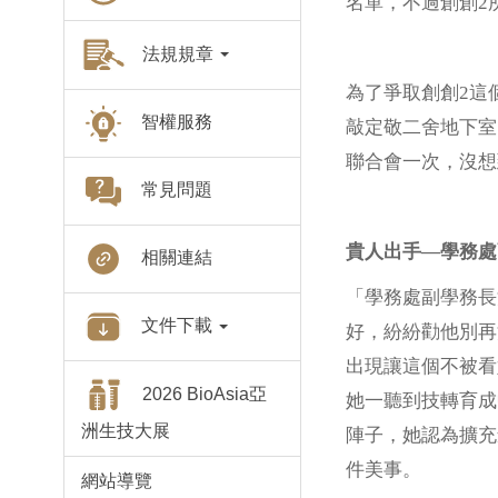
名單，不過創創2
法規規章
為了爭取創創2這
智權服務
敲定敬二舍地下室
聯合會一次，沒想
常見問題
貴人出手—學務處
相關連結
「學務處副學務長
文件下載
好，紛紛勸他別再
出現讓這個不被看
2026 BioAsia亞
她一聽到技轉育成
洲生技大展
陣子，她認為擴充
件美事。
網站導覽