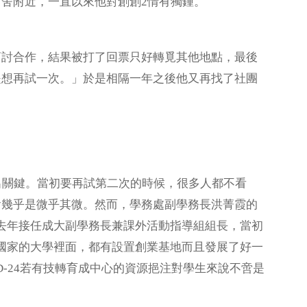
舍附近，一直以來他對創創2情有獨鍾。
商討合作，結果被打了回票只好轉覓其他地點，最後
是想再試一次。」於是相隔一年之後他又再找了社團
涵道出關鍵。當初要再試第二次的時候，很多人都不看
會幾乎是微乎其微。然而，學務處副學務長洪菁霞的
去年接任成大副學務長兼課外活動指導組組長，當初
國家的大學裡面，都有設置創業基地而且發展了好一
-24若有技轉育成中心的資源挹注對學生來說不啻是