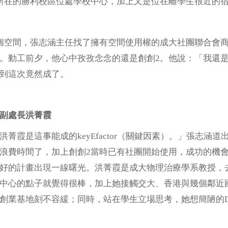
所在的勝利校區位處學校中心，加上又是位在離學生很近的宿
個空間，張志涵主任找了擁有空間使用權的成大社團聯合會
。動工前夕，他心中孜孜念念的還是創創2。他說：「我還
到這次竟然成了。
副處長洪菁霞
洪菁霞是這事能成的keyEfactor（關鍵因素）。」張志
浪費時間了，加上創創2當時已有社團開始使用，成功的機
好的計畫出現一線曙光。洪菁霞是成大物理治療學系教授，
中心的點子就覺得很棒，加上她接觸交大、香港與幾個鄰近
創業基地刻不容緩；同時，站在學生立場思考，她想簡陋的D