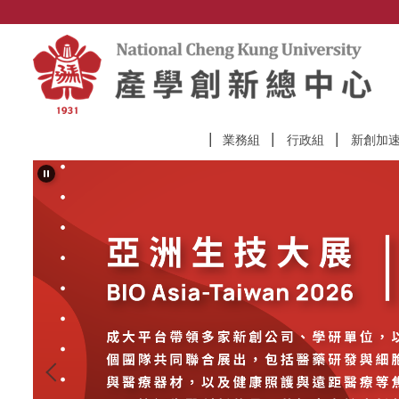
跳
到
主
要
內
容
區
業務組
行政組
新創加