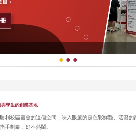
業與學生的創業基地
勝利校區宿舍的這個空間，映入眼簾的是色彩鮮豔、活潑的
指手劃腳，好不熱鬧。