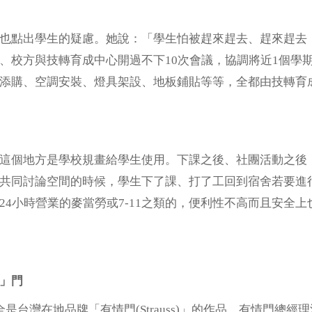
也點出學生的疑慮。她說：「學生怕被趕來趕去、趕來趕去
、校方與技轉育成中心開過不下10次會議，協調將近1個學
添購、空調安裝、燈具架設、地板鋪貼等等，全都由技轉育
這個地方是學校規畫給學生使用。下課之後、社團活動之後
共同討論空間的時候，學生下了課、打了工回到宿舍若要進
24小時營業的麥當勞或7-11之類的，便利性不高而且安全
」門
全是台灣在地品牌「有情門(Strauss)」的作品。有情門