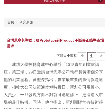
:::
資訊分類清單
首頁
研究新訊
產學創新總中心
台灣恩寧黃聖傑：從Prototype到Product 不斷修正瞄準市場
所屬研究中心
需求
字體大小調整
小
中
大
企業共研中心
成功大學技轉育成中心舉辦「2018青年創業家講
座」第三場，29日邀請台灣恩寧公司執行長黃聖傑分享
研發技術推薦
他的創業歷程。黃聖傑指出，創業最重要的事情就是速
度，相較大公司決策通常耗時費日，新創公司規模小、
計畫申辦
人員少，一旦發現方向不對就可迅速修正，把握進入市
場的最佳時機。同時，他也指出，新創團隊常有技術很
加速器