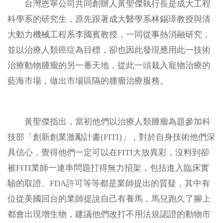
台灣恩寧公司共同創辦人黃聖傑執行長是成大工程
相關連結
科學系的研究生，原先跟著成大醫學系林錫璋教授與清
大動力機械工程系李國賓教授，一同從事熱消融研究，
文件下載
並以治療人類癌症為目標，卻也因此發現應用此一技術
治療動物腫瘤的另一番天地，從此一頭栽入寵物治療的
2026 BioAsia亞洲生技大展
藍海市場，做出市場區隔的腫瘤治療服務。
黃聖傑指出，當初他們以治療人類腫瘤為題參加科
技部「創新創業激勵計畫(FITI)」，對於自身技術他們深
具信心，覺得他們一定可以在FITI大放異彩，沒料到卻
被FITI業師一連串問題打得無力招架，包括進入臨床實
驗的取證、FDA許可等等都是業師提出的質疑，其中有
位從美國回台的業師提說自己有養馬，馬兒跑久了腳上
都會出現增生物，建議他們改打不用法規認證的動物市