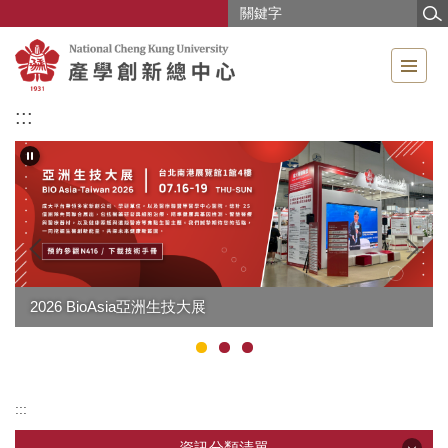
跳
到
主
要
內
:::
容
區
2026 BioAsia亞洲生技大展
:::
資訊分類清單