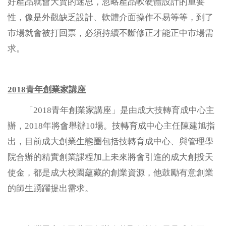
好產品就會大賣的迷思，忽略產品軟硬體設計的重要
性，像是外觀缺乏設計、軟體介面操作不易等等，到了
數位課程
市場就會被打回票，必須持續不斷修正才能正中市場需
求。
醫療聯盟
永續專區
2018青年創業家講座
「2018青年創業家講座」是由成大技轉育成中心主
淨零碳排
辦，2018年將會舉辦10場。技轉育成中心主任陳建旭指
出，目前成大創業生態圈包括技轉育成中心、與管理學
法規規章
院合辦的精實創業課程加上未來將會引進的成大創投天
智權服務
使金，都是成大校園蘊藏的創業資源，他鼓勵有意創業
的師生踴躍提出需求。
常見問題