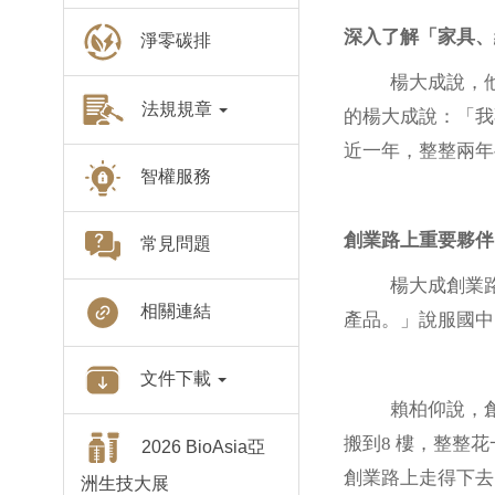
深入了解「家具、
淨零碳排
楊大成說，他一
法規規章
的楊大成說：「我
近一年，整整兩年
智權服務
創業路上重要夥伴
常見問題
楊大成創業路上的
相關連結
產品。」說服國中
文件下載
賴柏仰說，創業過
搬到8 樓，整整
2026 BioAsia亞
創業路上走得下去
洲生技大展