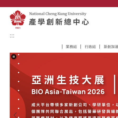
跳
到
主
要
內
容
:::
區
業務組
行政組
新創加