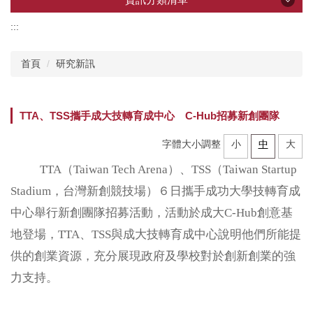
:::
資訊分類清單
首頁
研究新訊
產學創新總中心
TTA、TSS攜手成大技轉育成中心 C-Hub招募新創團隊
所屬研究中心
字體大小調整
小
中
大
企業共研中心
TTA（Taiwan Tech Arena）、TSS（Taiwan Startup
Stadium，台灣新創競技場）６日攜手成功大學技轉育成
研發技術推薦
中心舉行新創團隊招募活動，活動於成大C-Hub創意基
地登場，TTA、TSS與成大技轉育成中心說明他們所能提
計畫申辦
供的創業資源，充分展現政府及學校對於創新創業的強
力支持。
加速器