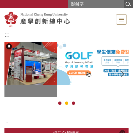
跳
到
主
要
內
:::
容
區
:::
資訊分類清單