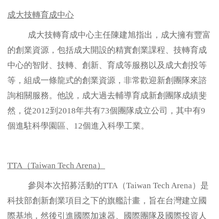
成大技轉育成中心
數位課程
成大技轉育成中心主任陳建旭指出，成大擁有豐富
醫療聯盟
的創業資源，包括成大開設的精實創業課程、技轉育成
中心的智財、技轉、創新、育成等服務以及成大創投等
永續專區
等，組成一條龍式的創業資源，非常歡迎新創團隊來諮
詢相關服務。他說，成大過去輔導育成新創團隊成績斐
淨零碳排
然，從2012到2018年共有73個團隊成立公司，其中有9
個進駐科學園區、12個進入科學工業。
法規規章
TTA（Taiwan Tech Arena）
智權服務
參與本次招募活動的TTA（Taiwan Tech Arena）是
常見問題
科技部創新創業項目之下的旗艦計畫，旨在台灣建立國
際基地，然後引進國際加速器、國際團隊及國際投資人