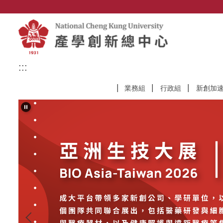
跳
到
主
要
內
容
:::
區
業務組
行政組
新創加