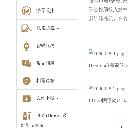
獲得市場熱烈回應，
重心持續投入於中
淨零碳排
升訓練品質。在各
法規規章
智權服務
常見問題
Heartcraft團
相關連結
文件下載
LUDO團隊於U-s
2026 BioAsia亞
洲生技大展