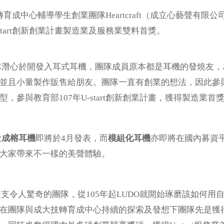
中心輔導學生創業團隊Heartcraft（成立心藝聲有限公
-start創新創業計畫製造業及服務業雙料首獎。
ft團隊潛心於開發入耳式耳機，團隊成員原本都是耳機的發燒
並且小量製作販售給朋友。團隊一直有創業的想法，因此參
，參與教育部107年U-start創新創業計畫，獲得製造業首
款
成榕耳機
即將於4月發表，而
模組化耳機
亦即將在國內募資平台
大家帶來不一樣的美聲體驗。
令人驚奇的團隊，從105年起LUDO就開始琢磨該如何用
在團隊與成大技轉育成中心持續的探索及發想下團隊先是獲