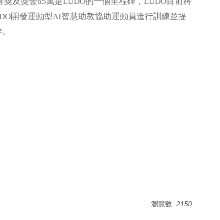
獎及獎金65萬是LUDO的一個里程碑，LUDO目前將
DO開發運動型AI智慧助教協助運動員進行訓練並提
伴。
瀏覽數:
2150