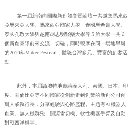
數位課程
第一屆新南向國際新創競賽暨論壇一共邀集馬來西
亞馬來亞大學、馬來西亞國家大學、泰國馬希竇大學、
醫療聯盟
泰國孔敬大學與越南胡志明醫藥大學等５所大學一共６
個新創團隊前來交流、切磋，同時觀摩在同一場地舉辦
永續專區
的2019年Maker Festival，體驗台灣多元、豐富的創客活
動。
淨零碳排
法規規章
此外，本屆論壇特地邀請義大利、泰國、日本、印
度、哥倫比亞等不同國家從創新走到創業的新創公司創
智權服務
辦人或執行長，分享經驗與心路歷程。主題有AI機器人
創業、無人機群飛、開源雷切機、軟性機器手臂及自動
常見問題
對戰西洋棋等。