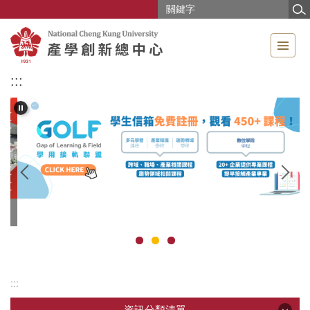
跳
到
主
要
內
:::
容
區
:::
資訊分類清單