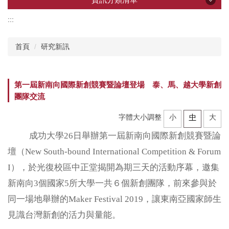
:::
資訊分類清單
首頁
研究新訊
產學創新總中心
第一屆新南向國際新創競賽暨論壇登場 泰、馬、越大學新創
所屬研究中心
團隊交流
字體大小調整
小
中
大
企業共研中心
成功大學26日舉辦第一屆新南向國際新創競賽暨論
壇（New South-bound International Competition & Forum
研發技術推薦
I），於光復校區中正堂揭開為期三天的活動序幕，邀集
新南向3個國家5所大學一共６個新創團隊，前來參與於
計畫申辦
同一場地舉辦的Maker Festival 2019，讓東南亞國家師生
見識台灣新創的活力與量能。
加速器