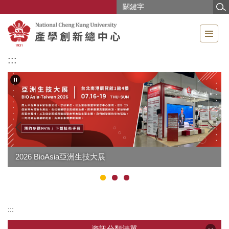
跳
到
主
要
內
:::
容
區
2026 BioAsia亞洲生技大展
:::
資訊分類清單