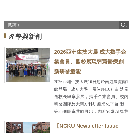
數位課程
醫療聯盟
產學與新創
永續專區
2026亞洲生技大展 成大攜手企
淨零碳排
業會員、盟校展現智慧醫療創
新研發量能
法規規章
2026亞洲生技大展16日起於南港展覽館1
館登場，成功大學（展位N416）由 沈孟
智權服務
儒校長率隊參展，攜手企業會員、校內
研發團隊及大南方科研產業化平台 盟校
常見問題
2026-07-16
等25個團隊共同展出，內容涵蓋AI智慧
醫療、精準檢測、生物感測、智慧 健康
【NCKU Newsletter Issue
照護、微創醫療及穿戴式醫療等領域，
相關連結