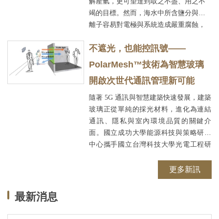
解產氫，更可望達到取之不盡、用之不
竭的目標。然而，海水中所含鹽分與氯
2026-04-22
離子容易對電極與系統造成嚴重腐蝕，
長期以來始終是技術發展的關鍵瓶頸。
不遮光，也能控訊號——
國立成功大學材料科學及工程學系講座
教...
PolarMesh™技術為智慧玻璃
開啟次世代通訊管理新可能
隨著 5G 通訊與智慧建築快速發展，建築
玻璃正從單純的採光材料，進化為連結
通訊、隱私與室內環境品質的關鍵介
面。國立成功大學能源科技與策略研究
2026-01-21
中心攜手國立台灣科技大學光電工程研
究所組成聯合研究團隊，近日於國際頂
尖期刊《IEEE Photonics Technology
更多新訊
Letters》發表突破性研發成果，成功開發
一款兼具高透明度與無線通訊管理能力
最新消息
的創新智慧玻璃技術。