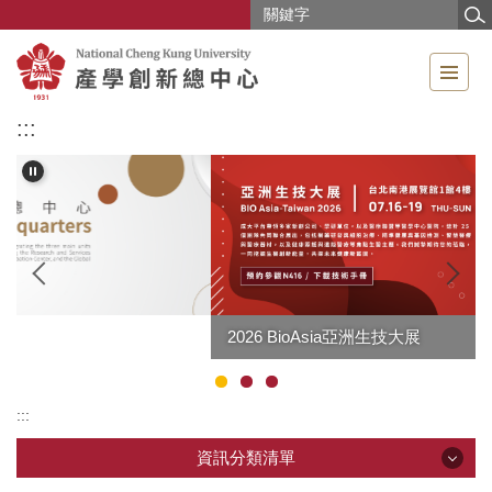
跳
到
主
要
內
:::
容
區
2026 BioAsia亞洲生技大展
:::
資訊分類清單