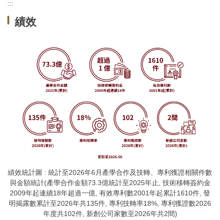
:::
資訊分類清單
績效
產學創新總中心
所屬研究中心
企業共研中心
研發技術推薦
計畫申辦
績效統計圖 : 統計至2026年6月產學合作及技轉、專利獲證相關件數
與金額統計(產學合作金額73.3億統計至2025年止, 技術移轉簽約金
加速器
2009年起連續18年超過一億, 有效專利數2001年起累計1610件, 發
明揭露數累計至2026年共135件, 專利技轉率18%, 專利獲證數2026
年度共102件, 新創公司家數至2026年共2間)