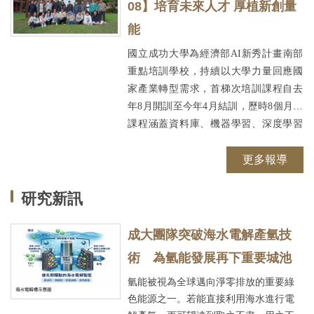
展現成大整合醫院、學界、產業及 盟校
08】培育未來人才 厚植新創量
研發能量，加速科研成果鏈結臨床應用
能
文件下載
與產業發展。
國立成功大學為經濟部AI新秀計畫南部
重點培訓學校，持續以大學力量回應國
2026 BioAsia亞洲生技大展
家產業轉型需求，首梯次培訓課程自去
年8月開訓至今年4月結訓，歷時8個月，
網站導覽
2026-07-14
課程涵蓋資料庫、機器學習、深度學習
及AI系統實作等內容，超過80%學員完
成企業媒合，進入企業實習或正式任
更多報導
職。
研究新訊
成大團隊突破海水電解產氫技
術 為氫能發展再下重要城池
氫能被視為全球邁向淨零排放的重要綠
色能源之一。若能直接利用海水進行電